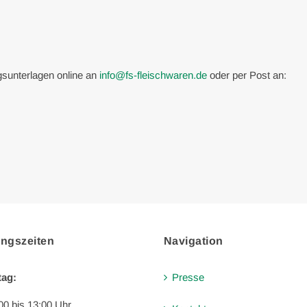
gsunterlagen online an
info@fs-fleischwaren.de
oder per Post an:
ungszeiten
Navigation
tag:
Presse
00 bis 13:00 Uhr