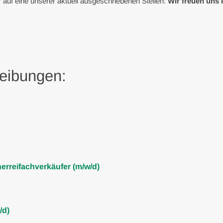
r auf eine unserer aktuell ausgeschriebenen Stellen:
Wir freuen uns
reibungen:
erreifachverkäufer (m/w/d)
/d)