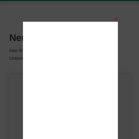
Neuigkeiten
Hier finden Sie diverse Neuigkeiten aus unserem
Unternehmen.
Dry-Aged-Reifeschrank