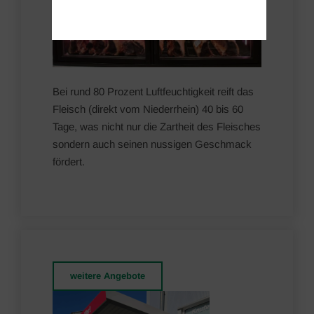
Bei rund 80 Prozent Luftfeuchtigkeit reift das
Fleisch (direkt vom Niederrhein) 40 bis 60
Tage, was nicht nur die Zartheit des Fleisches
sondern auch seinen nussigen Geschmack
fördert.
weitere Angebote