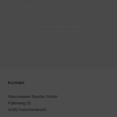
Dabei fördern wir unsere Mitarbeiter durch regelmäßige
Schulungen und Weiterbildungsmaßnahmen.
jetzt offene Stellen ansehen
Kontakt
Fleischwaren Sluyßer GmbH
Püllenweg 15
41352 Korschenbroich